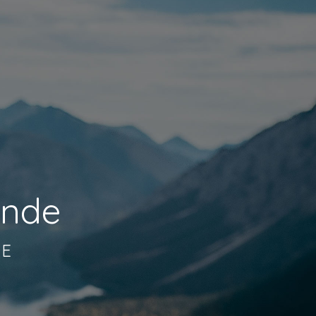
onde
SE