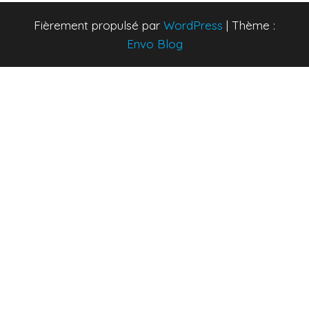
Fièrement propulsé par
WordPress
|
Thème :
Envo Blog