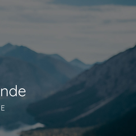
onde
SE