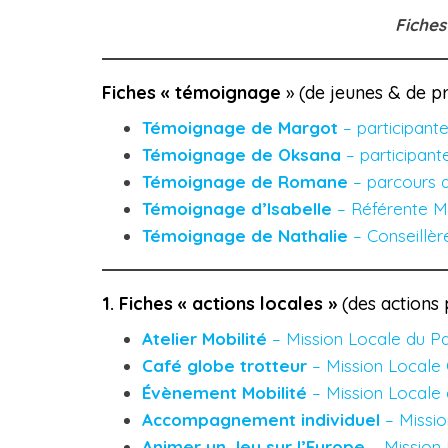
Fiches
Fiches « témoignage
» (de jeunes & de pr
Témoignage de Margot
– participant
Témoignage de Oksana
– participant
Témoignage de Romane
– parcours d
Témoignage d’Isabelle
– Référente Mo
Témoignage de Nathalie
– Conseillèr
1. Fiches « actions locales »
(des actions 
Atelier Mobilité
– Mission Locale du P
Café globe trotteur
– Mission Locale
Évènement Mobilité
– Mission Locale
Accompagnement individuel
– Missi
Animer un Jeu sur l’Europe
– Mission 