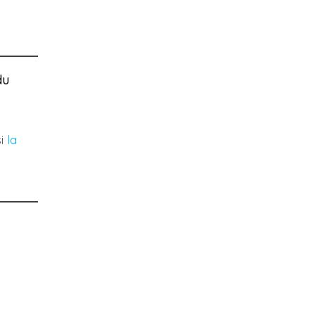
du
si
la