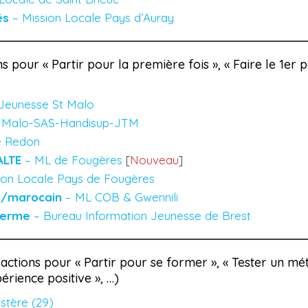
és
– Mission Locale Pays d’Auray
s pour « Partir pour la première fois », « Faire le 1er 
 Jeunesse St Malo
t Malo-SAS-Handisup-JTM
e Redon
ALTE
– ML de Fougères
[
Nouveau
]
ion Locale Pays de Fougères
d/marocain
– ML COB & Gwennili
terme
– Bureau Information Jeunesse de Brest
actions pour « Partir pour se former », « Tester un mét
érience positive », …)
stère (29)