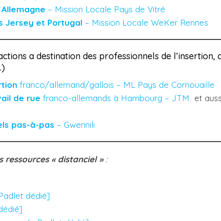
 Allemagne
– Mission Locale Pays de Vitré
s Jersey et Portugal
– Mission Locale WeKer Rennes
actions a destination des professionnels de l’insertion, 
…)
rtion
franco/allemand/gallois – ML Pays de Cornouaille
ail de rue
franco-allemands à Hambourg – JTM
et aus
els pas-à-pas
– Gwennili
 ressources « distanciel »
:
 Padlet dédié]
 dédié]