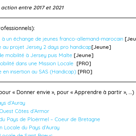
 action entre 2017 et
2021
ofessionnels):
e à un échange de jeunes franco-allemand-marocain
[Jeu
e au projet Jersey 2 days pro handicap
[Jeune]
e mobilité à Jersey puis Malte
[Jeune]
bilité dans une Mission Locale
[PRO]
e en insertion au SAS (Handicap)
[PRO]
pour « Donner envie », pour « Apprendre à partir », …)
ays d’Auray
 Ouest Côtes d’Armor
 du Pays de Ploërmel – Coeur de Bretagne
on Locale du Pays d’Auray
Locale de Saint Brieuc