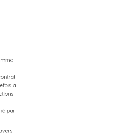
gramme
contrat
efois à
ctions
gné par
ravers