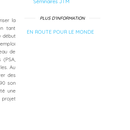
Séminaires JTM
PLUS D’INFORMATION
iser la
n tant
EN ROUTE POUR LE MONDE
u début
 emploi
veau de
s (PSA,
les. Au
rer des
990 son
rté une
 projet