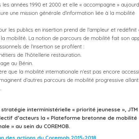
ns les années 1990 et 2000 et elle « accompagne » aujourd
sure une mission générale d’information liée à la mobilité
ur les publics en insertion prend de l’ampleur et redéfinit
 la mobilité. La notion de parcours de mobilité fait son ap
sionnels de l’insertion se profilent :
iers de l’hôtellerie restauration.
tage au Bénin.
ère que la mobilité internationale n’est pas encore access
 imaginent d’autres parcours de mobilité progressive allant
…
 stratégie interministérielle « priorité jeunesse », JTM
lectif d’acteurs la « Plateforme bretonne de mobilité
nale » au sein du COREMOB.
an des actions du Coremob 2015-2018