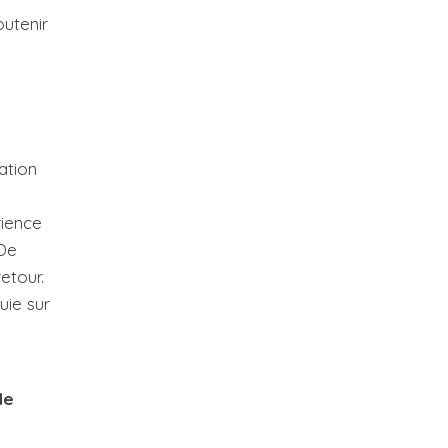
outenir
ation
rience
 De
etour.
uie sur
de