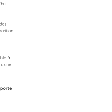
’hui
 des
parition
ible à
 d’une
 porte