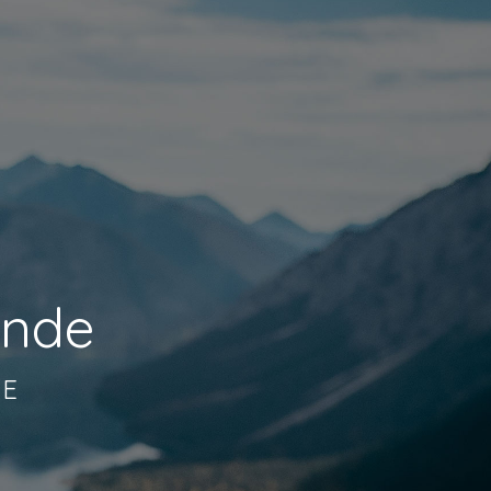
onde
SE