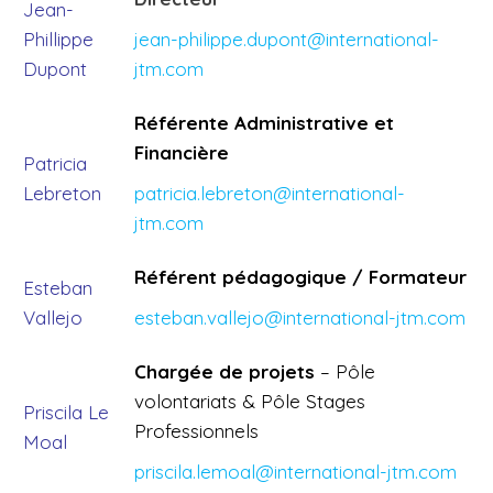
Jean-
Phillippe
jean-philippe.dupont@international-
Dupont
jtm.com
Référente Administrative et
Financière
Patricia
Lebreton
patricia.lebreton@international-
jtm.com
Référent pédagogique / Formateur
Esteban
Vallejo
esteban.vallejo@international-jtm.com
Chargée de projets
– Pôle
volontariats & Pôle Stages
Priscila Le
Professionnels
Moal
priscila.lemoal@international-jtm.com