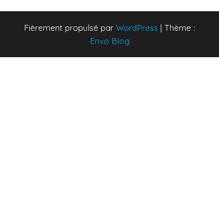
Fièrement propulsé par
WordPress
|
Thème :
Envo Blog