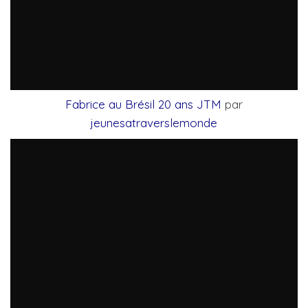
Fabrice au Brésil 20 ans JTM
par
jeunesatraverslemonde