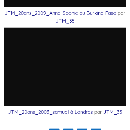
JTM_20ans_2009_Anne-Sophie au Burkina Faso
par
JTM_35
JTM_20ans_2003_samuel à Londres
par
JTM_35