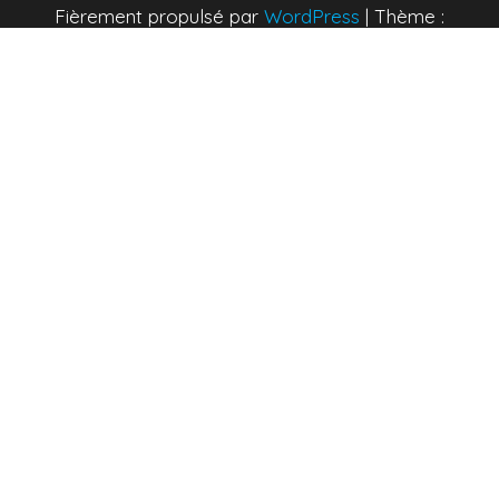
Fièrement propulsé par
WordPress
|
Thème :
Envo Blog