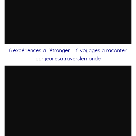
6 expériences à l’étranger – 6 voyages à raconter
!
par
jeunesatraverslemonde