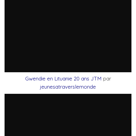
Gwendie en Lituanie 20 ans JTM
par
jeunesatraverslemonde