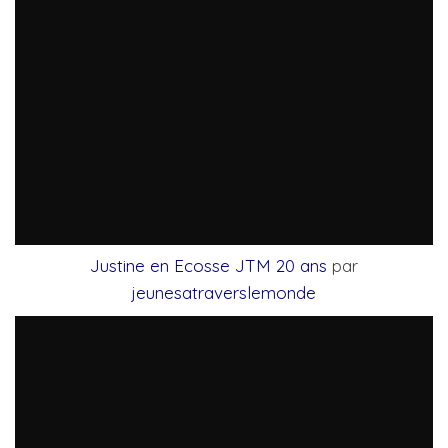
Justine en Ecosse JTM 20 ans
par
jeunesatraverslemonde