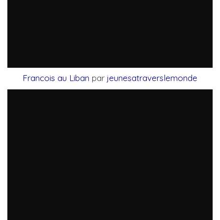
Francois au Liban
par
jeunesatraverslemonde