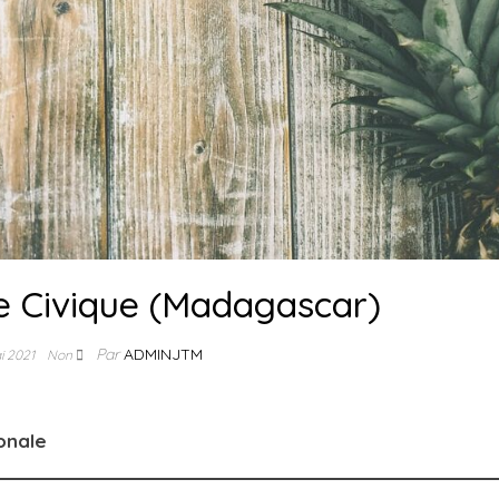
e Civique (Madagascar)
Par
ADMINJTM
i 2021
Non
onale