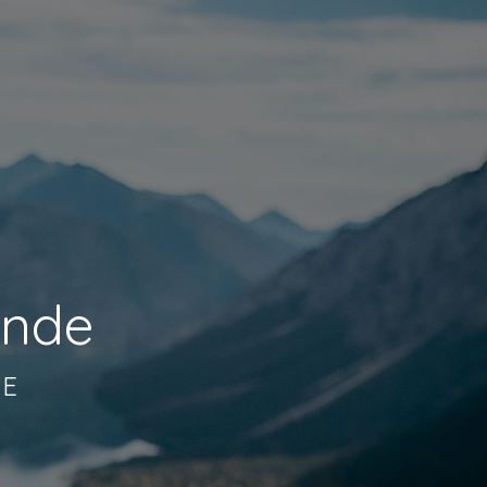
onde
SE