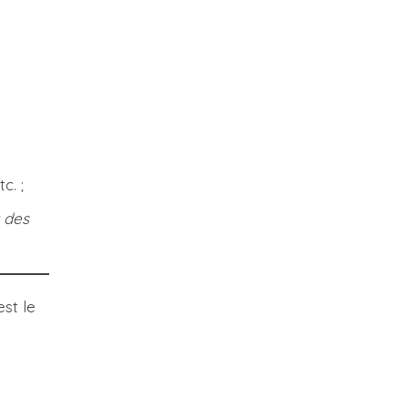
c. ;
r des
est le